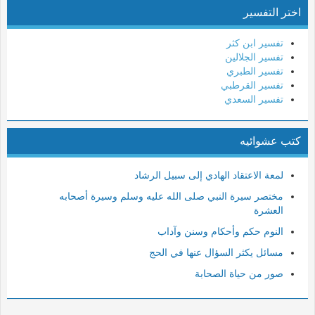
اختر التفسير
10- يونس
11- هود
تفسير ابن كثر
12- يوسف
تفسير الجلالين
تفسير الطبري
13- الرعد
تفسير القرطبي
14- إبراهيم
تفسير السعدي
15- الحجر
كتب عشوائيه
16- النحل
17- الإسراء
لمعة الاعتقاد الهادي إلى سبيل الرشاد
18- الكهف
مختصر سيرة النبي صلى الله عليه وسلم وسيرة أصحابه
19- مريم
العشرة
20- طه
النوم حكم وأحكام وسنن وآداب
21- الأنبياء
مسائل يكثر السؤال عنها في الحج
22- الحج
صور من حياة الصحابة
23- المؤمنون
24- النور