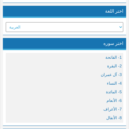
اختر اللغة
اختر سوره
1- الفاتحة
2- البقرة
3- آل عمران
4- النساء
5- المائدة
6- الأنعام
7- الأعراف
8- الأنفال
9- التوبة