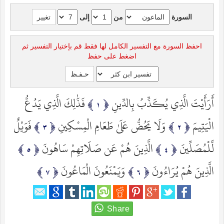
السورة
من
إلى
احفظ السورة مع التفسير الكامل لها فقط قم بإختيار التفسير ثم
اضغط على حفظ
أَرَأَيْتَ الَّذِي يُكَذِّبُ بِالدِّينِ
فَذَٰلِكَ الَّذِي يَدُعُّ
الْيَتِيمَ
وَلَا يَحُضُّ عَلَىٰ طَعَامِ الْمِسْكِينِ
فَوَيْلٌ
لِّلْمُصَلِّينَ
الَّذِينَ هُمْ عَن صَلَاتِهِمْ سَاهُونَ
الَّذِينَ هُمْ يُرَاءُونَ
وَيَمْنَعُونَ الْمَاعُونَ