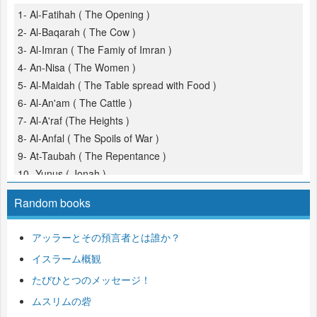
1- Al-Fatihah ( The Opening )
2- Al-Baqarah ( The Cow )
3- Al-Imran ( The Famiy of Imran )
4- An-Nisa ( The Women )
5- Al-Maidah ( The Table spread with Food )
6- Al-An'am ( The Cattle )
7- Al-A'raf (The Heights )
8- Al-Anfal ( The Spoils of War )
9- At-Taubah ( The Repentance )
10- Yunus ( Jonah )
11- Hud
Random books
12- Yusuf (Joseph )
13- Ar-Ra'd ( The Thunder )
アッラーとその預言者とは誰か？
14- Ibrahim ( Abraham )
イスラーム概観
15- Al-Hijr ( The Rocky Tract )
16- An-Nahl ( The Bees )
たびひとつのメッセージ！
17- Al-Isra ( The Night Journey )
ムスリムの砦
18- Al-Kahf ( The Cave )