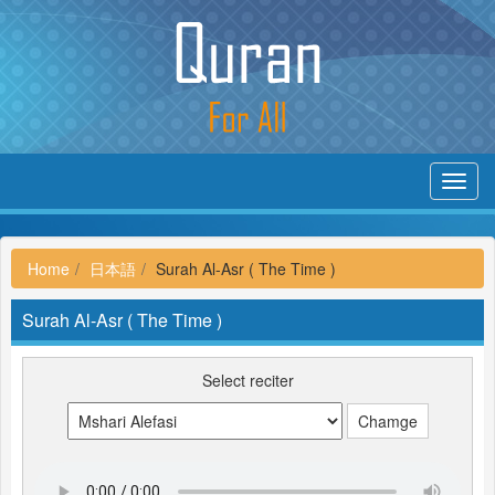
Toggl
navig
Home
日本語
Surah Al-Asr ( The Time )
Surah Al-Asr ( The Time )
Select reciter