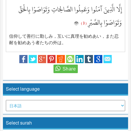
إِلَّا الَّذِينَ آمَنُوا وَعَمِلُوا الصَّالِحَاتِ وَتَوَاصَوْا بِالْحَقِّ
وَتَوَاصَوْا بِالصَّبْرِ
( 3 )
信仰して善行に勤しみ，互いに真理を勧めあい，また忍
耐を勧めあう者たちの外は。
Select language
Select surah