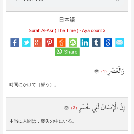
日本語
Surah Al-Asr ( The Time ) - Aya count 3
وَالْعَصْرِ
( 1 )
時間にかけて（誓う）。
إِنَّ الْإِنسَانَ لَفِي خُسْرٍ
( 2 )
本当に人間は，喪失の中にいる。