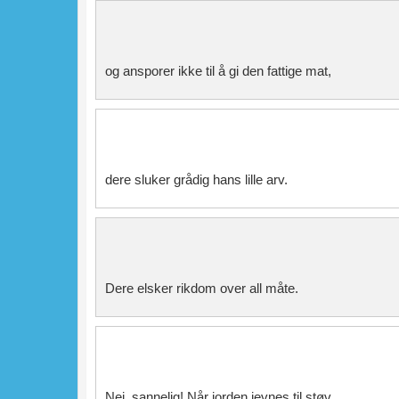
og ansporer ikke til å gi den fattige mat,
dere sluker grådig hans lille arv.
Dere elsker rikdom over all måte.
Nei, sannelig! Når jorden jevnes til støv,