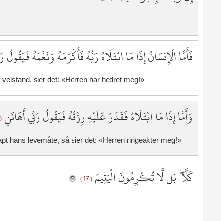
7
7
7
7
فَأَمَّا الْإِنسَانُ إِذَا مَا ابْتَلَاهُ رَبُّهُ فَأَكْرَمَهُ وَنَعَّمَهُ فَيَقُولُ ر
7
7
velstand, sier det: «Herren har hedret meg!»
7
8
8
وَأَمَّا إِذَا مَا ابْتَلَاهُ فَقَدَرَ عَلَيْهِ رِزْقَهُ فَيَقُولُ رَبِّي أَهَانَنِ
8
 16 )
8
pt hans levemåte, så sier det: «Herren ringeakter meg!»
8
8
8
كَلَّا ۖ بَل لَّا تُكْرِمُونَ الْيَتِيمَ
( 17 )
8
8
8
9