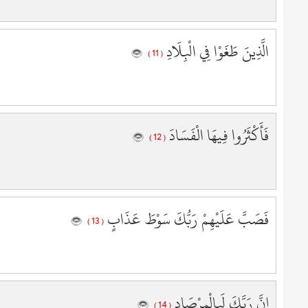
5
5
5
الَّذِينَ طَغَوْا فِي الْبِلَادِ
( 11 )
5
5
6
6
فَأَكْثَرُوا فِيهَا الْفَسَادَ
6
( 12 )
6
6
6
6
فَصَبَّ عَلَيْهِمْ رَبُّكَ سَوْطَ عَذَابٍ
6
( 13 )
6
6
7
7
إِنَّ رَبَّكَ لَبِالْمِرْصَادِ
7
( 14 )