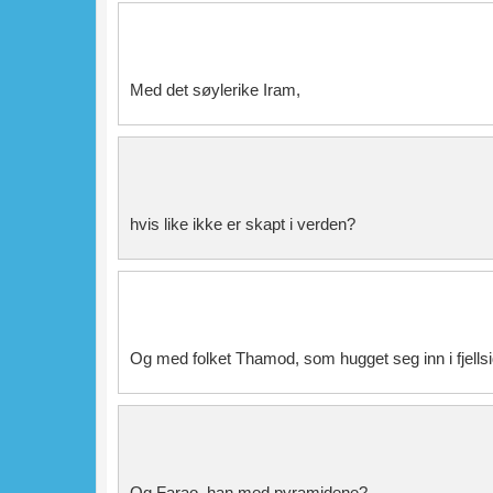
Med det søylerike Iram,
hvis like ikke er skapt i verden?
Og med folket Thamod, som hugget seg inn i fjellsi
Og Farao, han med pyramidene?