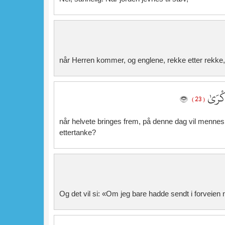
når Herren kommer, og englene, rekke etter rekke,
ِّكْرَىٰ
( 23 )
når helvete bringes frem, på denne dag vil mennesk
ettertanke?
Og det vil si: «Om jeg bare hadde sendt i forveien no