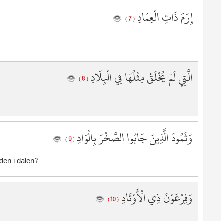
3
إِرَمَ ذَاتِ الْعِمَادِ
3
( 7 )
3
4
4
4
الَّتِي لَمْ يُخْلَقْ مِثْلُهَا فِي الْبِلَادِ
( 8 )
4
4
4
4
4
وَثَمُودَ الَّذِينَ جَابُوا الصَّخْرَ بِالْوَادِ
( 9 )
4
4
den i dalen?
5
5
5
وَفِرْعَوْنَ ذِي الْأَوْتَادِ
( 10 )
5
5