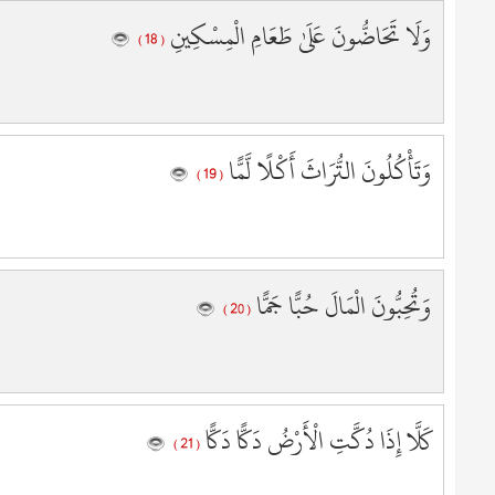
9
وَلَا تَحَاضُّونَ عَلَىٰ طَعَامِ الْمِسْكِينِ
( 18 )
9
9
9
9
9
وَتَأْكُلُونَ التُّرَاثَ أَكْلًا لَّمًّا
( 19 )
9
9
9
1
وَتُحِبُّونَ الْمَالَ حُبًّا جَمًّا
1
( 20 )
1
1
1
1
كَلَّا إِذَا دُكَّتِ الْأَرْضُ دَكًّا دَكًّا
1
( 21 )
1
1