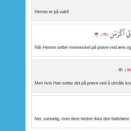
Herren er på vakt!
َبِّي أَكْرَمَنِ
( 15 )
Når Herren setter mennesket på prøve ved ære og 
(
Men hvis Han setter det på prøve ved å utmåle kna
Nei, sannelig, men dere hedrer ikke den faderløse