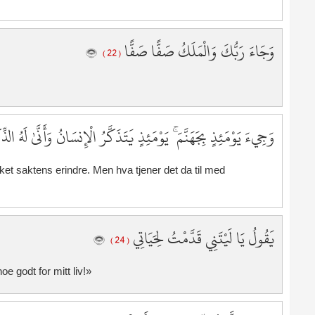
1
1
وَجَاءَ رَبُّكَ وَالْمَلَكُ صَفًّا صَفًّا
1
( 22 )
1
1
1
وَجِيءَ يَوْمَئِذٍ بِجَهَنَّمَ ۚ يَوْمَئِذٍ يَتَذَكَّرُ الْإِنسَانُ وَأَنَّىٰ لَهُ الذ
et saktens erindre. Men hva tjener det da til med
يَقُولُ يَا لَيْتَنِي قَدَّمْتُ لِحَيَاتِي
( 24 )
e godt for mitt liv!»