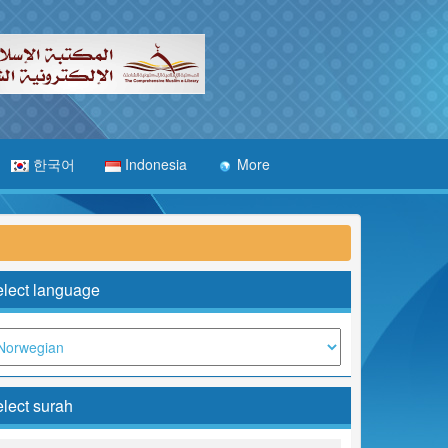
한국어
Indonesia
More
lect language
lect surah