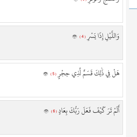
1
2
2
2
وَاللَّيْلِ إِذَا يَسْرِ
2
( 4 )
2
2
2
2
هَلْ فِي ذَٰلِكَ قَسَمٌ لِّذِي حِجْرٍ
2
( 5 )
2
3
3
3
أَلَمْ تَرَ كَيْفَ فَعَلَ رَبُّكَ بِعَادٍ
3
( 6 )
3
3
3