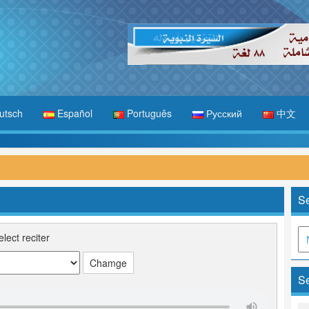
utsch
Español
Português
Русский
中文
Se
elect reciter
Se