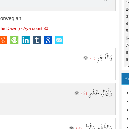
1
2
3
orwegian
4
 The Dawn ) - Aya count 30
5
6
7
8
وَالْفَجْرِ
( 1 )
9
1
1
R
1
1
وَلَيَالٍ عَشْرٍ
( 2 )
1
1
1
1
وَالشَّفْعِ وَالْوَتْرِ
1
( 3 )