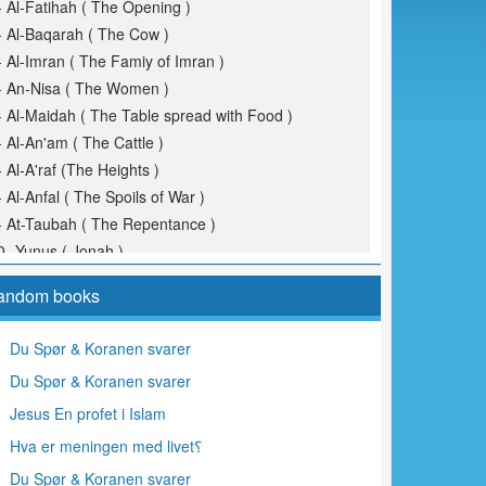
- Al-Fatihah ( The Opening )
- Al-Baqarah ( The Cow )
- Al-Imran ( The Famiy of Imran )
- An-Nisa ( The Women )
- Al-Maidah ( The Table spread with Food )
- Al-An'am ( The Cattle )
- Al-A'raf (The Heights )
- Al-Anfal ( The Spoils of War )
- At-Taubah ( The Repentance )
0- Yunus ( Jonah )
1- Hud
andom books
2- Yusuf (Joseph )
3- Ar-Ra'd ( The Thunder )
Du Spør & Koranen svarer
4- Ibrahim ( Abraham )
Du Spør & Koranen svarer
5- Al-Hijr ( The Rocky Tract )
6- An-Nahl ( The Bees )
Jesus En profet i Islam
7- Al-Isra ( The Night Journey )
Hva er meningen med livet؟
8- Al-Kahf ( The Cave )
Du Spør & Koranen svarer