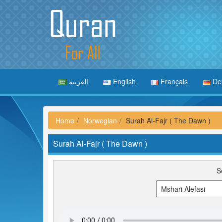
العربية
English
Français
De
Home
Norwegian
Surah Al-Fajr ( The Dawn )
Surah Al-Fajr ( The Dawn )
S